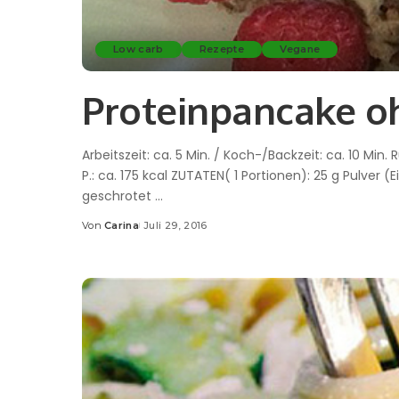
Low carb
Rezepte
Vegane
Proteinpancake o
Arbeitszeit: ca. 5 Min. / Koch-/Backzeit: ca. 10 Min. 
P.: ca. 175 kcal ZUTATEN( 1 Portionen): 25 g Pulver (E
geschrotet
...
Von
Carina
Juli 29, 2016
Posted
by