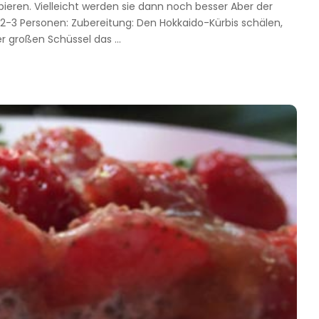
ieren. Vielleicht werden sie dann noch besser Aber der
2-3 Personen: Zubereitung: Den Hokkaido-Kürbis schälen,
ner großen Schüssel das
...