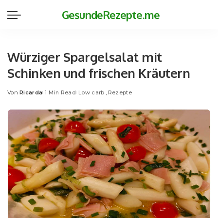
GesundeRezepte.me
Würziger Spargelsalat mit
Schinken und frischen Kräutern
Von
Ricarda
1 Min Read
Low carb
Rezepte
Posted
by