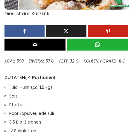
Dies ist der Kurzlink.
KCAL: 590 – EIWEISS: 57 G – FETT: 32 G – KOHLENHYDRATE: 11 G
ZUTATEN( 4 Portionen):
1
Bio-Huhn (ca. 1,5 kg)
Salz
Pfeffer
Paprikapulver, edelsüß
3,5
Bio-Zitronen
12
Schalotten