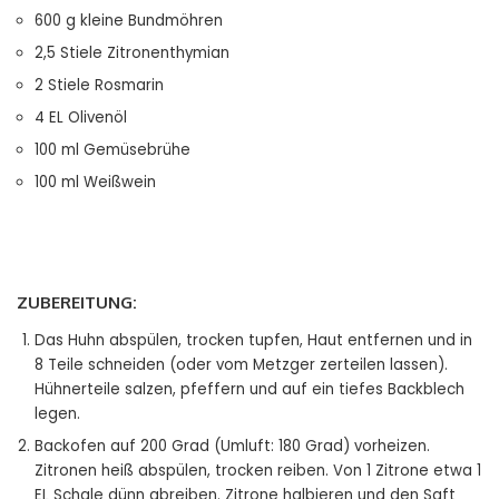
600
g kleine Bundmöhren
2,5
Stiele Zitronenthymian
2
Stiele Rosmarin
4
EL Olivenöl
100
ml Gemüsebrühe
100
ml Weißwein
ZUBEREITUNG:
Das Huhn abspülen, trocken tupfen, Haut entfernen und in
8 Teile schneiden (oder vom Metzger zerteilen lassen).
Hühnerteile salzen, pfeffern und auf ein tiefes Backblech
legen.
Backofen auf 200 Grad (Umluft: 180 Grad) vorheizen.
Zitronen heiß abspülen, trocken reiben. Von 1 Zitrone etwa 1
EL Schale dünn abreiben. Zitrone halbieren und den Saft