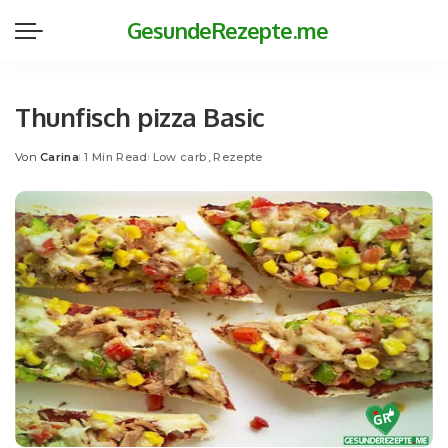
GesundeRezepte.me
Thunfisch pizza Basic
Von
Carina
1 Min Read
Low carb
Rezepte
Posted
by