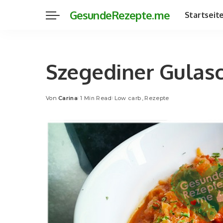
GesundeRezepte.me
Startseit
Szegediner Gulas
Von
Carina
1 Min Read
Low carb
Rezepte
Posted
by