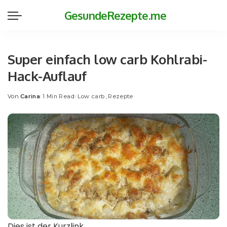
GesundeRezepte.me
Super einfach low carb Kohlrabi-
Hack-Auflauf
Von
Carina
1 Min Read
Low carb
Rezepte
Posted
by
Dies ist der Kurzlink.