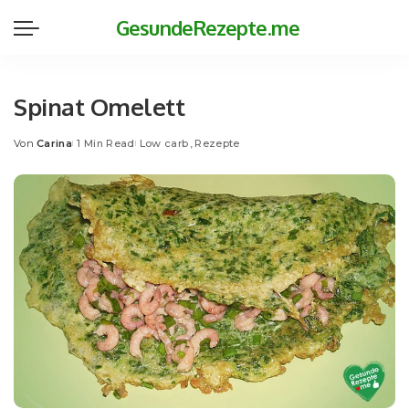
GesundeRezepte.me
Spinat Omelett
Von
Carina
1 Min Read
Low carb
Rezepte
Posted
by