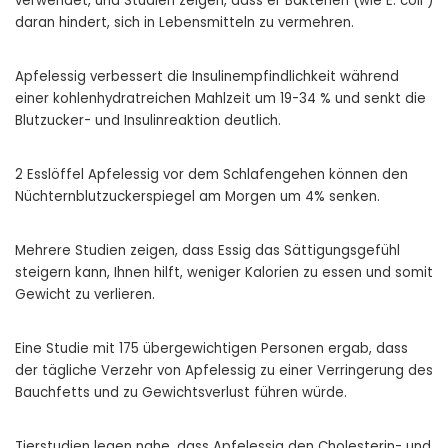
verwendet, und Studien zeigen, dass er Bakterien (wie E. coli )
daran hindert, sich in Lebensmitteln zu vermehren.
Apfelessig verbessert die Insulinempfindlichkeit während
einer kohlenhydratreichen Mahlzeit um 19-34 % und senkt die
Blutzucker- und Insulinreaktion deutlich.
2 Esslöffel Apfelessig vor dem Schlafengehen können den
Nüchternblutzuckerspiegel am Morgen um 4% senken.
Mehrere Studien zeigen, dass Essig das Sättigungsgefühl
steigern kann, Ihnen hilft, weniger Kalorien zu essen und somit
Gewicht zu verlieren.
Eine Studie mit 175 übergewichtigen Personen ergab, dass
der tägliche Verzehr von Apfelessig zu einer Verringerung des
Bauchfetts und zu Gewichtsverlust führen würde.
Tierstudien legen nahe, dass Apfelessig den Cholesterin- und