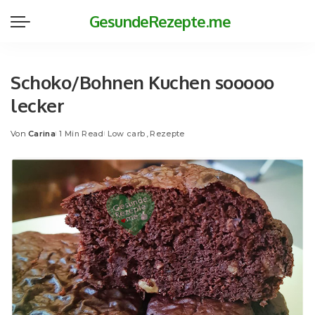
GesundeRezepte.me
Schoko/Bohnen Kuchen sooooo
lecker
Von
Carina
1 Min Read
Low carb
Rezepte
Posted
by