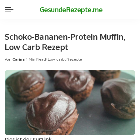
GesundeRezepte.me
Schoko-Bananen-Protein Muffin,
Low Carb Rezept
Von
Carina
1 Min Read
Low carb
Rezepte
Posted
by
Dies ist der Kurzlink.