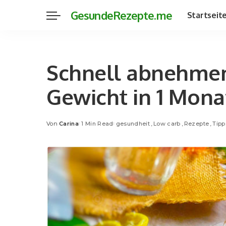
GesundeRezepte.me
Startseit
Schnell abnehmen:
Gewicht in 1 Mona
Von
Carina
1 Min Read
gesundheit
Low carb
Rezepte
Tipp
Posted
by