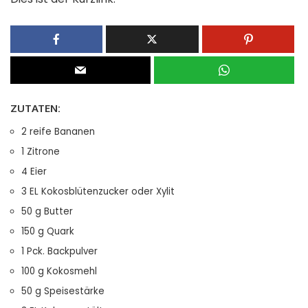
ZUTATEN:
2 reife Bananen
1 Zitrone
4 Eier
3 EL Kokosblütenzucker oder Xylit
50 g Butter
150 g Quark
1 Pck. Backpulver
100 g Kokosmehl
50 g Speisestärke