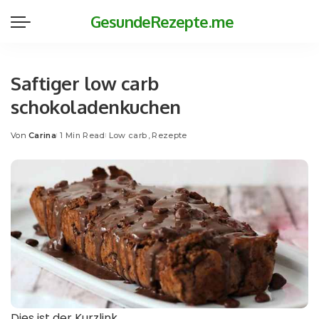
GesundeRezepte.me
Saftiger low carb
schokoladenkuchen
Von
Carina
1 Min Read
Low carb
Rezepte
Posted
by
Dies ist der Kurzlink.