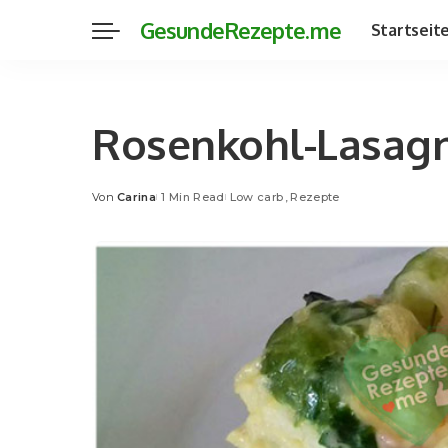
GesundeRezepte.me
Startseit
Rosenkohl-Lasagn
Von
Carina
1 Min Read
Low carb
Rezepte
Posted
by