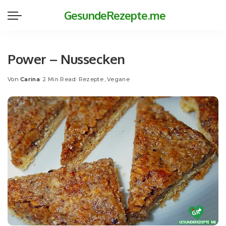
GesundeRezepte.me
Power – Nussecken
Von
Carina
2 Min Read
Rezepte
Vegane
Posted
by