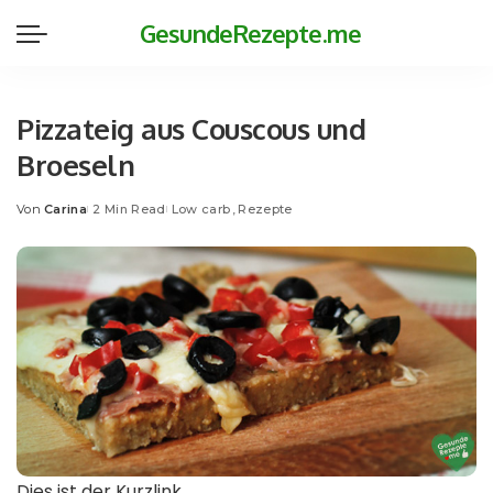
GesundeRezepte.me
Pizzateig aus Couscous und
Broeseln
Von
Carina
2 Min Read
Low carb
Rezepte
Posted
by
Dies ist der Kurzlink.