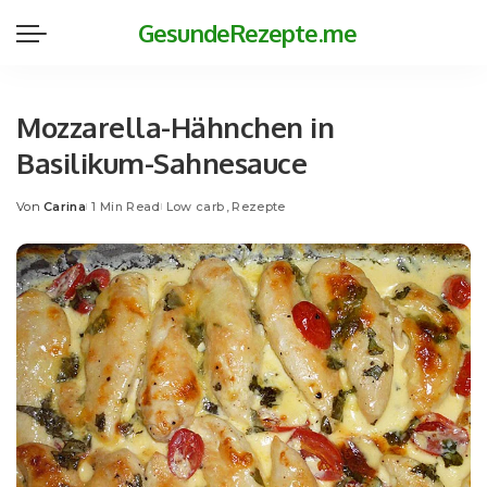
GesundeRezepte.me
Mozzarella-Hähnchen in
Basilikum-Sahnesauce
Von
Carina
1 Min Read
Low carb
Rezepte
Posted
by