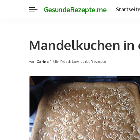
GesundeRezepte.me
Startseit
Mandelkuchen in 
Von
Carina
1 Min Read
Low carb
Rezepte
Posted
by