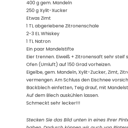
400 g gem. Mandeln
250 g Xylit-Xucker
Etwas Zimt
1 TL abgeriebene Zitronenschale
2-3 EL Whiskey
1 TL Natron
Ein paar Mandelstifte
Eier trennen. Eiweiß + Zitronensaft sehr steif 
Ofen (Umluft) auf 150 Grad vorheizen.
Eigelbe, gem. Mandeln, Xylit-Zucker, Zimt, Zi
vermengen. Am Schluss den Eischnee vorsich
Backblech einfetten, Teig drauf, mit Mandels
Auf dem Blech auskühlen lassen.
Schmeckt sehr lecker!!!
Stecken Sie das Bild unten in eines Ihrer Pi
haben. Dadurch können wir auch von Pintere