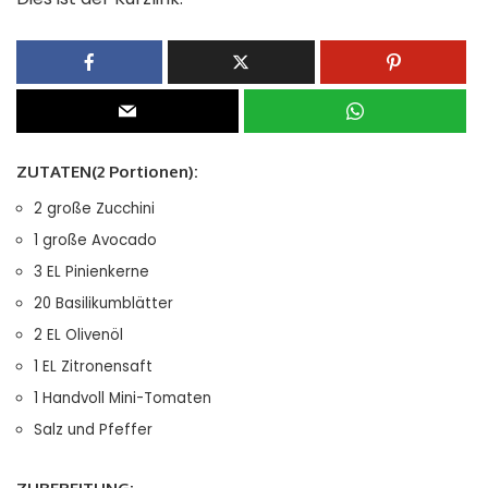
ZUTATEN(2 Portionen):
2
große Zucchini
1
große Avocado
3
EL
Pinienkerne
20
Basilikumblätter
2
EL
Olivenöl
1
EL
Zitronensaft
1
Handvoll Mini-Tomaten
Salz und Pfeffer