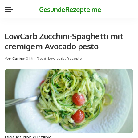
GesundeRezepte.me
LowCarb Zucchini-Spaghetti mit
cremigem Avocado pesto
Von
Carina
0 Min Read
Low carb
Rezepte
Posted
by
Dies ist der Kurzlink.