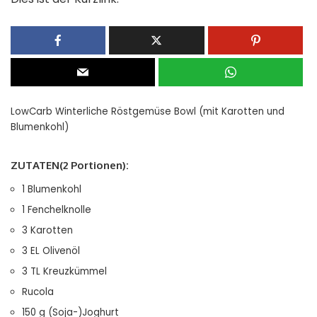
LowCarb Winterliche Röstgemüse Bowl (mit Karotten und
Blumenkohl)
ZUTATEN(2 Portionen):
1
Blumenkohl
1
Fenchelknolle
3
Karotten
3
EL
Olivenöl
3
TL
Kreuzkümmel
Rucola
150
g
(Soja-)Joghurt