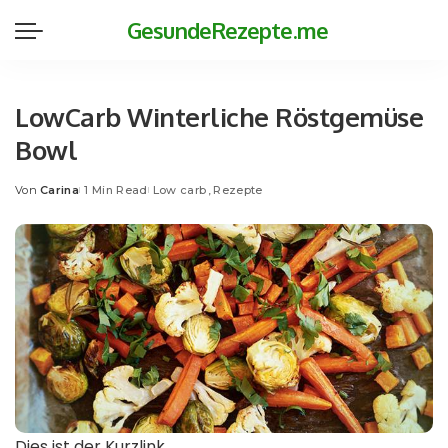
GesundeRezepte.me
LowCarb Winterliche Röstgemüse
Bowl
Von
Carina
1 Min Read
Low carb
Rezepte
Posted
by
Dies ist der Kurzlink.