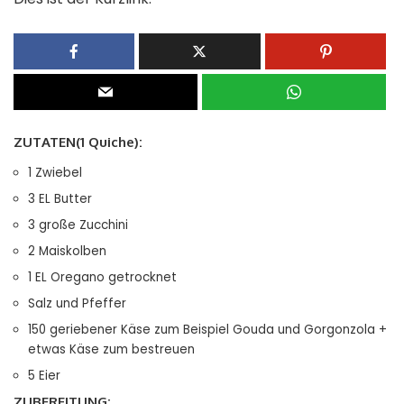
ZUTATEN(
1
Quiche
):
1
Zwiebel
3
EL
Butter
3
große Zucchini
2
Maiskolben
1
EL
Oregano
getrocknet
Salz und Pfeffer
150
geriebener Käse
zum Beispiel Gouda und Gorgonzola +
etwas Käse zum bestreuen
5
Eier
ZUBEREITUNG: