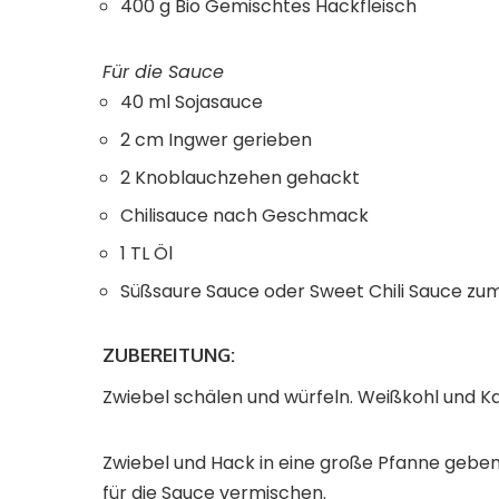
400
g
Bio Gemischtes Hackfleisch
Für die Sauce
40
ml
Sojasauce
2
cm
Ingwer
gerieben
2
Knoblauchzehen
gehackt
Chilisauce nach Geschmack
1
TL
Öl
Süßsaure Sauce oder Sweet Chili Sauce zu
ZUBEREITUNG:
Zwiebel schälen und würfeln. Weißkohl und Kar
Zwiebel und Hack in eine große Pfanne geben 
für die Sauce vermischen.