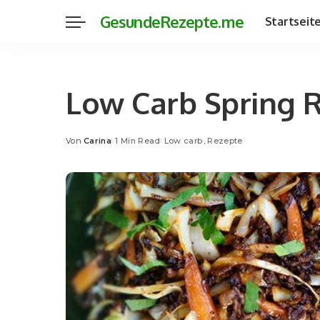
GesundeRezepte.me
Startseit
Low Carb Spring 
Von
Carina
1 Min Read
Low carb
Rezepte
Posted
by