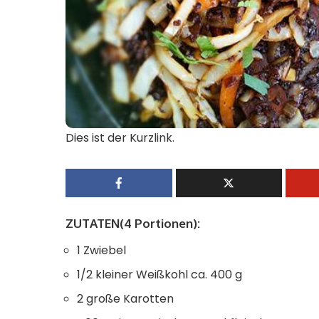
Dies ist der Kurzlink.
ZUTATEN(4 Portionen):
1
Zwiebel
1/2
kleiner
Weißkohl
ca. 400 g
2
große
Karotten