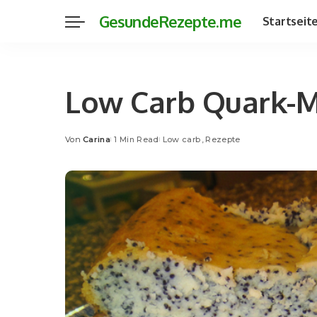
GesundeRezepte.me
Startseit
Low Carb Quark-
Von
Carina
1 Min Read
Low carb
Rezepte
Posted
by