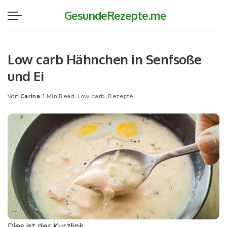
GesundeRezepte.me
Low carb Hähnchen in Senfsoße
und Ei
Von
Carina
1 Min Read
Low carb
Rezepte
Posted
by
Dies ist der Kurzlink.