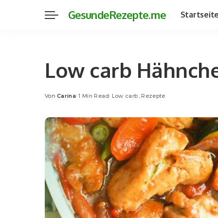
GesundeRezepte.me
Startseit
Low carb Hähnch
Von
Carina
1 Min Read
Low carb
Rezepte
Posted
by