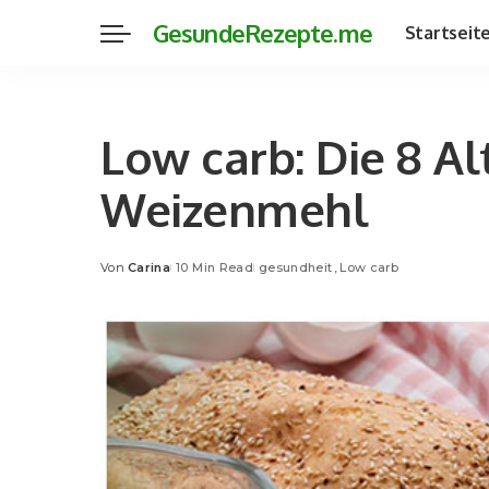
GesundeRezepte.me
Startseit
Low carb: Die 8 Al
Weizenmehl
Von
Carina
10 Min Read
gesundheit
Low carb
Posted
by