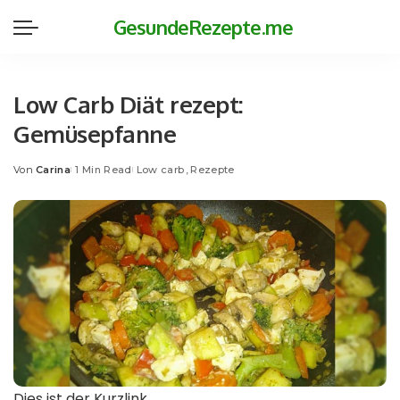
GesundeRezepte.me
Low Carb Diät rezept:
Gemüsepfanne
Von
Carina
1 Min Read
Low carb
Rezepte
Posted
by
Dies ist der Kurzlink.