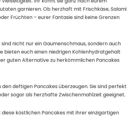
 Vielseitigkeit. Ihr könnt sie ganz nach eurem
taten garnieren. Ob herzhaft mit Frischkäse, Salami
 oder Früchten – eurer Fantasie sind keine Grenzen
 sind nicht nur ein Gaumenschmaus, sondern auch
ie bieten euch einen niedrigen Kohlenhydratgehalt
 einer guten Alternative zu herkömmlichen Pancakes
n den deftigen Pancakes überzeugen. Sie sind perfekt
oder sogar als herzhafte Zwischenmahlzeit geeignet.
t diese köstlichen Pancakes mit ihrer einzigartigen