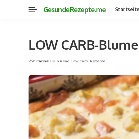
GesundeRezepte.me
Startseit
LOW CARB-Blumen
Von
Carina
1 Min Read
Low carb
Rezepte
Posted
by