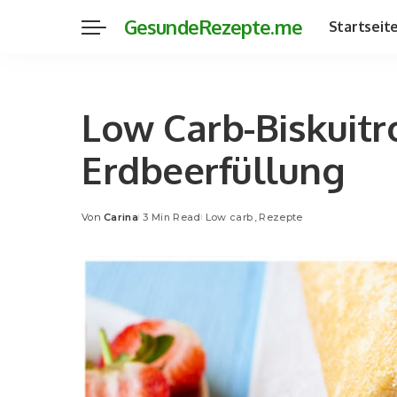
GesundeRezepte.me
Startseit
Low Carb-Biskuitr
Erdbeerfüllung
Von
Carina
3 Min Read
Low carb
Rezepte
Posted
by