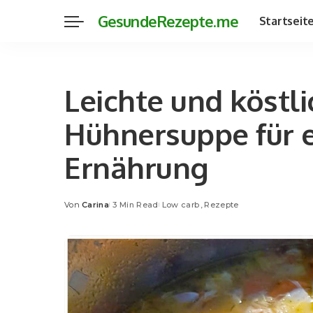
GesundeRezepte.me
Startseit
Leichte und köstl
Hühnersuppe für 
Ernährung
Von
Carina
3 Min Read
Low carb
Rezepte
Posted
by