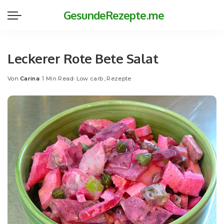
GesundeRezepte.me
Leckerer Rote Bete Salat
Von
Carina
1 Min Read
Low carb
Rezepte
Posted
by