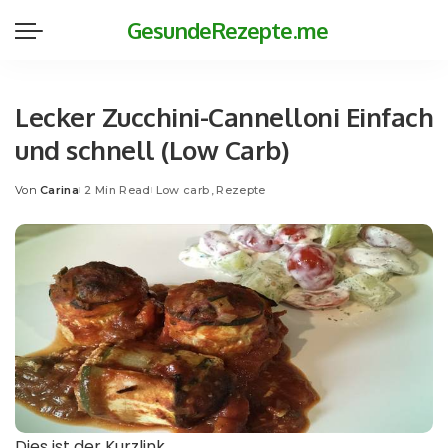
GesundeRezepte.me
Lecker Zucchini-Cannelloni Einfach
und schnell (Low Carb)
Von
Carina
2 Min Read
Low carb
Rezepte
Posted
by
Dies ist der Kurzlink.