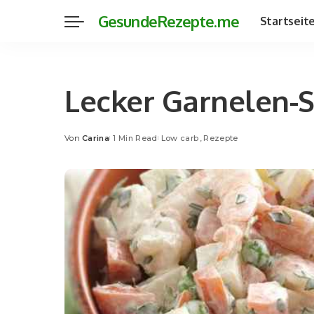
GesundeRezepte.me
Startseit
Lecker Garnelen-S
Von
Carina
1 Min Read
Low carb
Rezepte
Posted
by