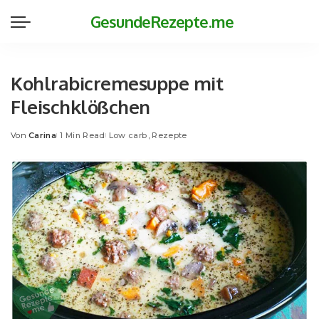
GesundeRezepte.me
Kohlrabicremesuppe mit
Fleischklößchen
Von
Carina
1 Min Read
Low carb
Rezepte
Posted
by