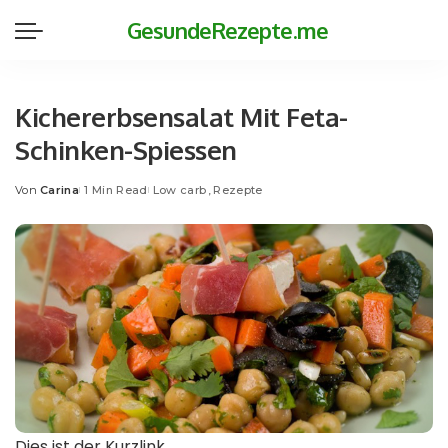
GesundeRezepte.me
Kichererbsensalat Mit Feta-
Schinken-Spiessen
Von
Carina
1 Min Read
Low carb
Rezepte
Posted
by
Dies ist der Kurzlink.