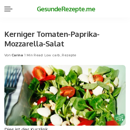
GesundeRezepte.me
Kerniger Tomaten-Paprika-
Mozzarella-Salat
Von
Carina
1 Min Read
Low carb
Rezepte
Posted
by
Dies ist der Kurzlink.