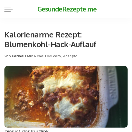
GesundeRezepte.me
Kalorienarme Rezept:
Blumenkohl-Hack-Auflauf
Von
Carina
1 Min Read
Low carb
Rezepte
Posted
by
Dies ist der Kurzlink.