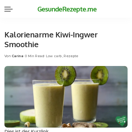
GesundeRezepte.me
Kalorienarme Kiwi-Ingwer
Smoothie
Von
Carina
0 Min Read
Low carb
Rezepte
Posted
by
Dies ist der Kurzlink.