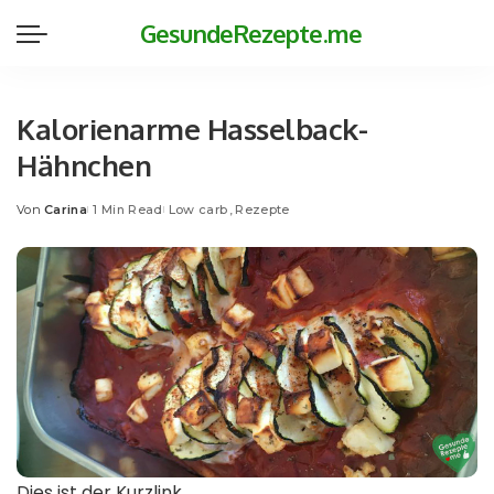
GesundeRezepte.me
Kalorienarme Hasselback-
Hähnchen
Von
Carina
1 Min Read
Low carb
Rezepte
Posted
by
Dies ist der Kurzlink.