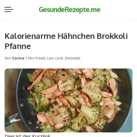
GesundeRezepte.me
Kalorienarme Hähnchen Brokkoli
Pfanne
Von
Carina
1 Min Read
Low carb
Rezepte
Posted
by
Dies ist der Kurzlink.