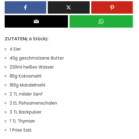
ZUTATEN(
6 Stück
):
4 Eier
40g geschmolzene Butter
230ml heißes Wasser
80g Kokosmehl
160g Mandelmehl
2 TL milder Senf
2 EL Flohsamenschalen
3 TL Backpulver
1 TL Thymian
1 Prise Salz