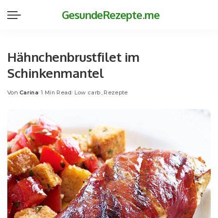
GesundeRezepte.me
Hähnchenbrustfilet im
Schinkenmantel
Von
Carina
1 Min Read
Low carb
Rezepte
Posted
by