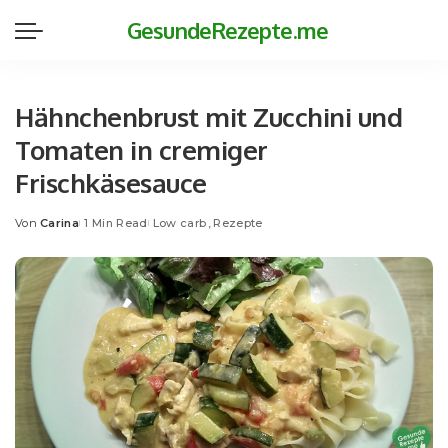
GesundeRezepte.me
Hähnchenbrust mit Zucchini und
Tomaten in cremiger
Frischkäsesauce
Von
Carina
1 Min Read
Low carb
Rezepte
Posted
by