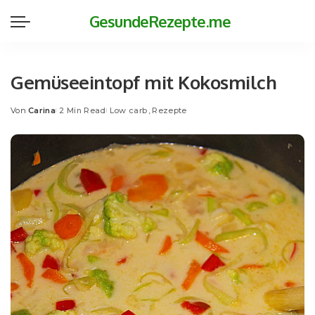
GesundeRezepte.me
Gemüseeintopf mit Kokosmilch
Von
Carina
2 Min Read
Low carb
Rezepte
Posted
by