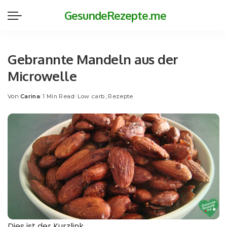
GesundeRezepte.me
Gebrannte Mandeln aus der
Microwelle
Von
Carina
1 Min Read
Low carb
Rezepte
Posted
by
Dies ist der Kurzlink.