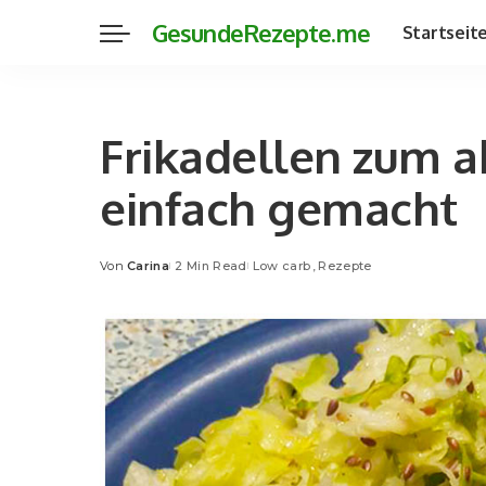
GesundeRezepte.me
Startseit
Frikadellen zum 
einfach gemacht
Von
Carina
2 Min Read
Low carb
Rezepte
Posted
by