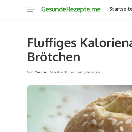
GesundeRezepte.me
Startseit
Fluffiges Kalorie
Brötchen
Von
Carina
1 Min Read
Low carb
Rezepte
Posted
by