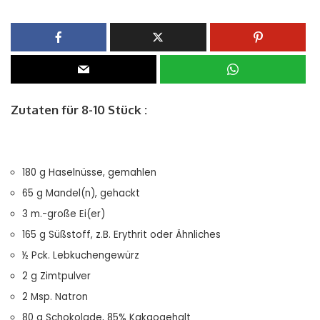
Zutaten für 8-10 Stück :
180 g Haselnüsse, gemahlen
65 g Mandel(n), gehackt
3 m.-große Ei(er)
165 g Süßstoff, z.B. Erythrit oder Ähnliches
½ Pck. Lebkuchengewürz
2 g Zimtpulver
2 Msp. Natron
80 g Schokolade, 85% Kakaogehalt