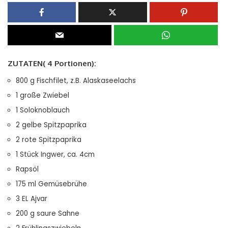
ZUTATEN( 4 Portionen):
800 g Fischfilet, z.B. Alaskaseelachs
1 große Zwiebel
1 Soloknoblauch
2 gelbe Spitzpaprika
2 rote Spitzpaprika
1 Stück Ingwer, ca. 4cm
Rapsöl
175 ml Gemüsebrühe
3 EL Ajvar
200 g saure Sahne