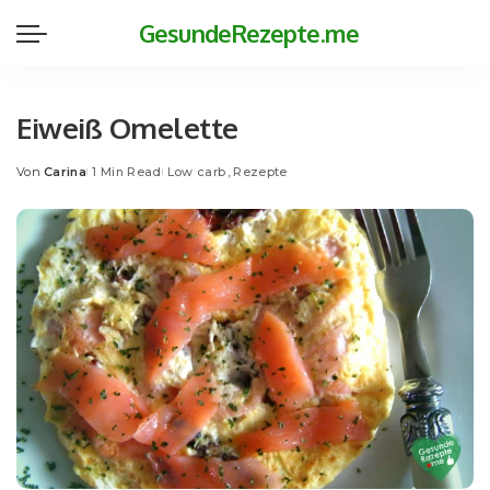
GesundeRezepte.me
Eiweiß Omelette
Von
Carina
1 Min Read
Low carb
Rezepte
Posted
by